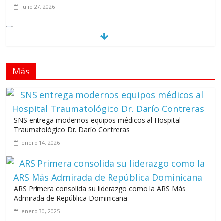
julio 27, 2026
Los casarolazos no tienen colores patidarios
julio 12, 2026
Más
Llevar los Juegos XXV Juegos Centroamericanos
y del Caribe a las plazas y parques del país
junio 15, 2026
SNS entrega modernos equipos médicos al Hospital
A 67 años de la gesta de Constanza,
Traumatológico Dr. Darío Contreras
Maimón y Estero Hondo
enero 14, 2026
junio 14, 2026
ARS Primera consolida su liderazgo como la ARS Más
Admirada de República Dominicana
Leonel Fernández y la última oportunidad de los políticos de
enero 30, 2025
carrera