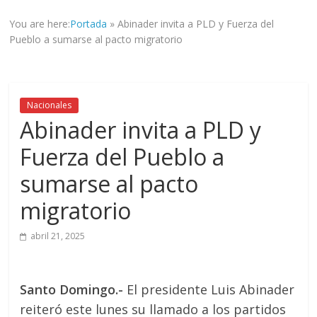
informad@
You are here:
Portada
»
Abinader invita a PLD y Fuerza del
a
Pueblo a sumarse al pacto migratorio
tod@s
nuestr@s
lectores.
Nacionales
Abinader invita a PLD y
Fuerza del Pueblo a
sumarse al pacto
migratorio
abril 21, 2025
Santo Domingo.-
El presidente Luis Abinader
reiteró este lunes su llamado a los partidos