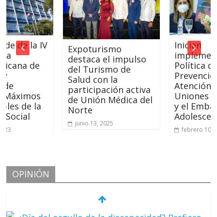
 la IV
Inician
Expoturismo
implementació
destaca el impulso
a de
Política de
del Turismo de
Prevención y
Salud con la
Atención a las
participación activa
imos
Uniones Tempr
de Unión Médica del
e la
y el Embarazo 
Norte
al
Adolescentes
junio 13, 2025
febrero 10, 2022
OPINIÓN