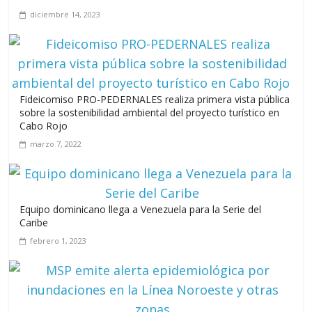
Maimón y Estero Hondo
diciembre 14, 2023
junio 14, 2026
Fideicomiso PRO-PEDERNALES realiza primera vista pública
Leonel Fernández y la última oportunidad de los políticos de
sobre la sostenibilidad ambiental del proyecto turístico en
carrera
Cabo Rojo ​​​​​​​
agosto 3, 2026
marzo 7, 2022
Equipo dominicano llega a Venezuela para la Serie del
Caribe
febrero 1, 2023