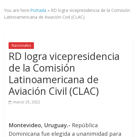
informad@
You are here:
Portada
»
RD logra vicepresidencia de la Comisión
a
Latinoamericana de Aviación Civil (CLAC)
tod@s
nuestr@s
lectores.
Nacionales
RD logra vicepresidencia
de la Comisión
Latinoamericana de
Aviación Civil (CLAC)
marzo 25, 2022
Montevideo, Uruguay.-
República
Dominicana fue elegida a unanimidad para