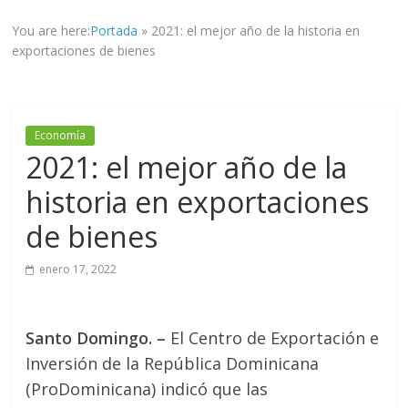
informad@
You are here:
Portada
»
2021: el mejor año de la historia en
a
exportaciones de bienes
tod@s
nuestr@s
lectores.
Economía
2021: el mejor año de la
historia en exportaciones
de bienes
enero 17, 2022
Santo Domingo. –
El Centro de Exportación e
Inversión de la República Dominicana
(ProDominicana) indicó que las