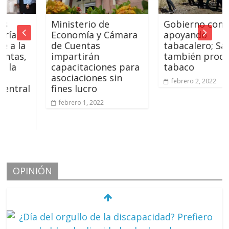
Ministerio de
Gobierno continúa
Economía y Cámara
apoyando
la
de Cuentas
tabacalero; San Jua
s,
impartirán
también producirá
capacitaciones para
tabaco
asociaciones sin
febrero 2, 2022
ral
fines lucro
febrero 1, 2022
OPINIÓN