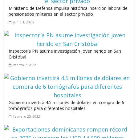
A 67 años de la gesta de Constanza,
Ministerio de Defensa impulsa histórica inserción laboral de
Maimón y Estero Hondo
pensionados militares en el sector privado
junio 14, 2026
junio 1, 2025
Inspectoría PN asume investigación joven herido en San
Leonel Fernández y la última oportunidad de los políticos de
Cristóbal
carrera
marzo 7, 2022
agosto 3, 2026
Gobierno invertirá 4.5 millones de dólares en compra de 6
tomógrafos para diferentes hospitales
febrero 25, 2022