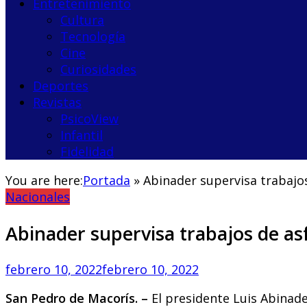
Entretenimiento
Cultura
Tecnología
Cine
Curiosidades
Deportes
Revistas
PsicoView
Infantil
Fidelidad
You are here:
Portada
»
Abinader supervisa trabajos
Nacionales
Abinader supervisa trabajos de as
febrero 10, 2022
febrero 10, 2022
San Pedro de Macorís. –
El presidente Luis Abinade