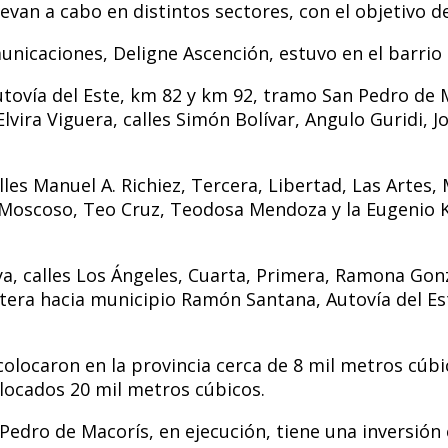
van a cabo en distintos sectores, con el objetivo de
nicaciones, Deligne Ascención, estuvo en el barrio
Autovía del Este, km 82 y km 92, tramo San Pedro d
lvira Viguera, calles Simón Bolívar, Angulo Guridi, 
es Manuel A. Richiez, Tercera, Libertad, Las Artes
a Moscoso, Teo Cruz, Teodosa Mendoza y la Eugenio 
a, calles Los Ángeles, Cuarta, Primera, Ramona Gonzá
era hacia municipio Ramón Santana, Autovía del Est
olocaron en la provincia cerca de 8 mil metros cúbi
olocados 20 mil metros cúbicos.
Pedro de Macorís, en ejecución, tiene una inversión 