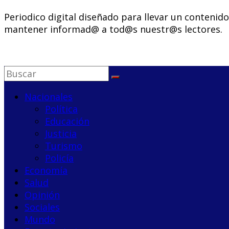
Periodico digital diseñado para llevar un contenid
mantener informad@ a tod@s nuestr@s lectores.
Nacionales
Política
Educación
Justicia
Turismo
Policía
Economía
Salud
Opinión
Sociales
Mundo