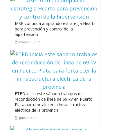
MSP continúa ampliando estrategia Hearts
A 67 años de la gesta de Constanza,
para prevención y control de la
Maimón y Estero Hondo
hipertensión
junio 14, 2026
mayo 15, 2025
Leonel Fernández y la última oportunidad
de los políticos de carrera
agosto 3, 2026
ETED inicia este sábado trabajos de
reconducción de línea de 69 kV en Puerto
Plata para fortalecer la infraestructura
eléctrica de la provincia
julio 3, 2026