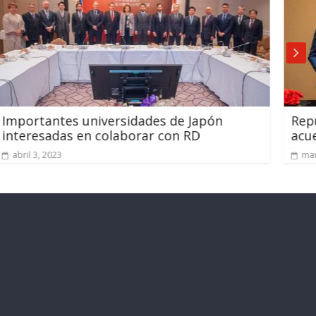
s de Japón
República Dominicana y Ecua
 con RD
acuerdo de cooperación aére
marzo 11, 2022