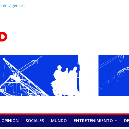
ó en vigencia,
ponsabilidad penal
D.Com
y la última
 políticos de
Castillo fortalece
 encuentro en
a recepción de su
onado por el
cación
poder de los
l camino para una
 de venta de
OPINIÓN
SOCIALES
MUNDO
ENTRETENIMIENTO
D