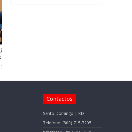
presidente panameño, José Raúl M
Quintero
julio 1, 2024
dor firman
a
Contactos
Santo Domingo | RD
Telefono: (809) 715-7205