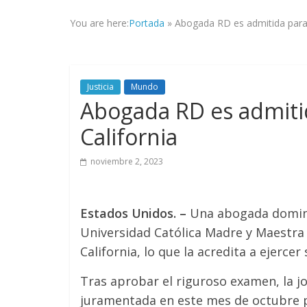
la
You are here:
Portada
»
Abogada RD es admitida para 
veracidad
de
los
hechos,
Justicia
Mundo
con
Abogada RD es admiti
el
propósito
California
de
mantener
noviembre 2, 2023
informad@
a
tod@s
Estados Unidos. –
Una abogada domini
nuestr@s
Universidad Católica Madre y Maestra 
lectores.
California, lo que la acredita a ejerce
Tras aprobar el riguroso examen, la 
juramentada en este mes de octubre po