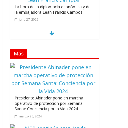
La hora de la diplomacia económica y de
la embajadora Leah Francis Campos
julio 27, 2026
Los casarolazos no tienen colores
Más
patidarios
julio 12, 2026
Llevar los Juegos XXV Juegos
Presidente Abinader pone en marcha
Centroamericanos y del Caribe a las plazas
operativo de protección por Semana
y parques del país
Santa: Conciencia por la Vida 2024
junio 15, 2026
marzo 25, 2024