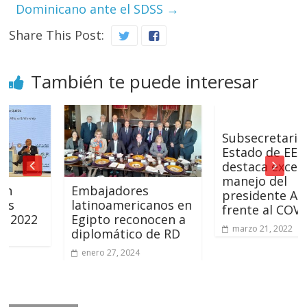
Dominicano ante el SDSS
→
Share This Post:
También te puede interesar
Subsecretario de
Estado de EE. UU.
destaca excelente
manejo del
Embajadores
presidente Abinade
latinoamericanos en
frente al COVID-19
2
Egipto reconocen a
marzo 21, 2022
diplomático de RD
enero 27, 2024