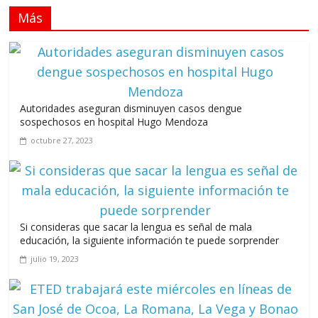
Más
Llevar los Juegos XXV Juegos Centroamericanos
y del Caribe a las plazas y parques del país
junio 15, 2026
A 67 años de la gesta de Constanza,
Autoridades aseguran disminuyen casos dengue
Maimón y Estero Hondo
sospechosos en hospital Hugo Mendoza
junio 14, 2026
octubre 27, 2023
Leonel Fernández y la última oportunidad de los políticos de
carrera
Si consideras que sacar la lengua es señal de mala
educación, la siguiente información te puede sorprender
agosto 3, 2026
julio 19, 2023