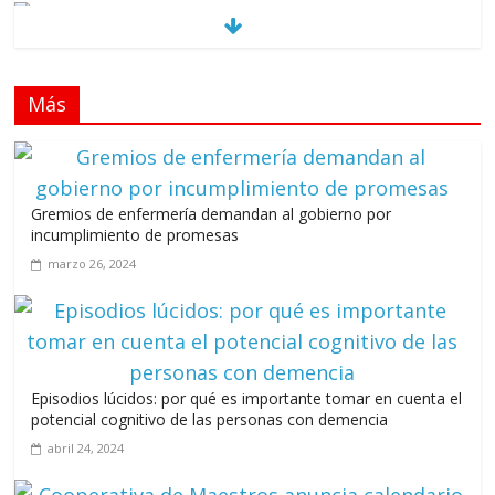
Los casarolazos no tienen colores patidarios
julio 12, 2026
Más
Llevar los Juegos XXV Juegos Centroamericanos
y del Caribe a las plazas y parques del país
junio 15, 2026
Gremios de enfermería demandan al gobierno por
A 67 años de la gesta de Constanza,
incumplimiento de promesas
Maimón y Estero Hondo
marzo 26, 2024
junio 14, 2026
Episodios lúcidos: por qué es importante tomar en cuenta el
Leonel Fernández y la última oportunidad de los políticos de
potencial cognitivo de las personas con demencia
carrera
abril 24, 2024
agosto 3, 2026