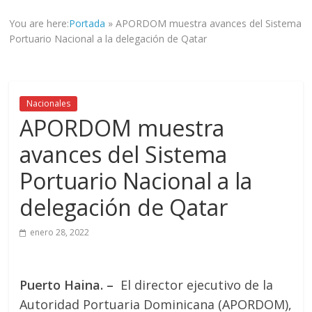
informad@
You are here:
Portada
»
APORDOM muestra avances del Sistema
a
Portuario Nacional a la delegación de Qatar
tod@s
nuestr@s
lectores.
Nacionales
APORDOM muestra
avances del Sistema
Portuario Nacional a la
delegación de Qatar
enero 28, 2022
Puerto Haina. –
El director ejecutivo de la
Autoridad Portuaria Dominicana (APORDOM),