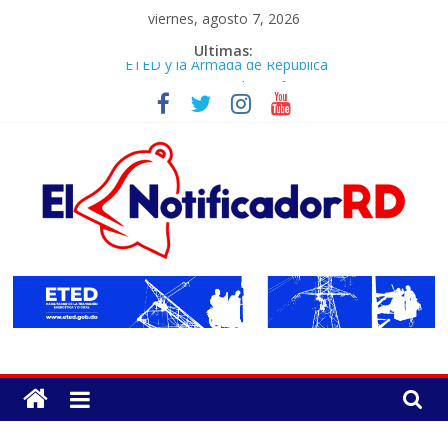
Skip
viernes, agosto 7, 2026
to
Ultimas:
ETED y la Armada de República
content
Dominicana articulan esfuerzos
para el resguardo del Sistema de
Transmisión Eléctrica Nacional y
fortalecimiento de capacidades
República Dominicana queda entre
los primeros lugares en la
Conectatón Regional de Salud
Digital celebrada en Panamá
Dominican Film Festival abre su 15.ª
edición con rotundo éxito en el
ElNotificadorRD.Co
United Palace
¿Su corazón se acelera o se salta
Periodico
latidos? Conozca cuándo puede
digital
tratarse de una arritmia
Ministerio de Salud y HOMS firman
diseñado
acuerdo para fortalecer la
para
prevención, diagnóstico y
llevar