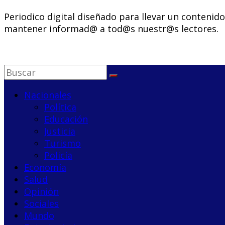
Periodico digital diseñado para llevar un contenid
mantener informad@ a tod@s nuestr@s lectores.
Nacionales
Política
Educación
Justicia
Turismo
Policía
Economía
Salud
Opinión
Sociales
Mundo