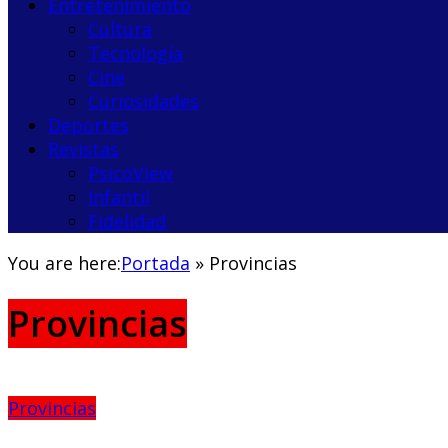
Entretenimiento
Cultura
Tecnología
Cine
Curiosidades
Deportes
Revistas
PsicoView
Infantil
Fidelidad
You are here:
Portada
»
Provincias
Provincias
Provincias