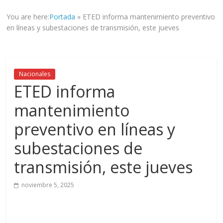
informad@
You are here:
Portada
»
ETED informa mantenimiento preventivo
a
en líneas y subestaciones de transmisión, este jueves
tod@s
nuestr@s
lectores.
Nacionales
ETED informa
mantenimiento
preventivo en líneas y
subestaciones de
transmisión, este jueves
noviembre 5, 2025