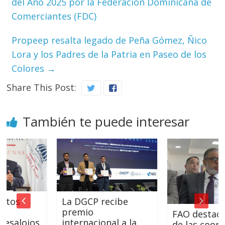
del Año 2025 por la Federación Dominicana de
Comerciantes (FDC)
Propeep resalta legado de Peña Gómez, Ñico
Lora y los Padres de la Patria en Paseo de los
Colores
→
Share This Post:
También te puede interesar
La DGCP recibe
premio
FAO destaca pap
ojos
internacional a la
de las cooperativ