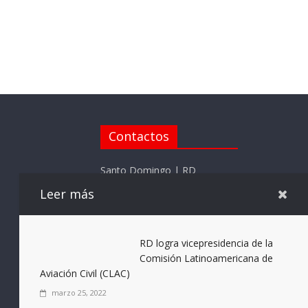
Contactos
Santo Domingo | RD
Leer más
Telefono: (809) 715-7205
Whatsapp (809) 715-7205
Email:
RD logra vicepresidencia de la
elnotificadorrd@gmail.com
Comisión Latinoamericana de
Aviación Civil (CLAC)
marzo 25, 2022