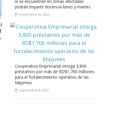
ni se encuentran en zonas afectadas
podrán impartir docencia lunes y martes
noviembre 19, 2023
ones para garantía
Abinader anuncia que el paí
barrera de los US$12 mil mi
exportación
marzo 28, 2022
Cooperativa Empresarial otorga 3,800
préstamos por más de RD$1,700 millones
para el fortalecimiento operativo de las
Mipymes
septiembre 4, 2023