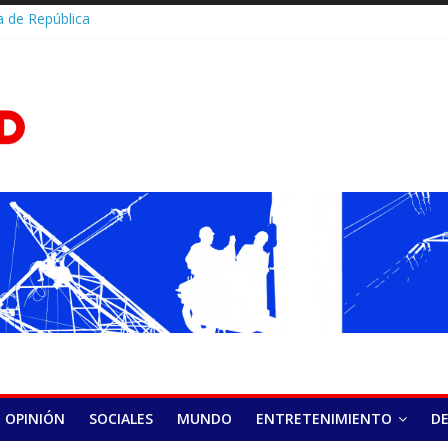
 de República
ulan esfuerzos
o del Sistema de
D.Com
rica Nacional y
de capacidades
cana queda entre
res en la
nal de Salud
a en Panamá
stival abre su 15.ª
do éxito en el
elera o se salta
a cuándo puede
rritmia
lud y HOMS firman
alecer la
óstico y
 hepatitis virales
OPINIÓN
SOCIALES
MUNDO
ENTRETENIMIENTO
D