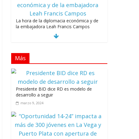
La hora de la diplomacia económica y de
la embajadora Leah Francis Campos
julio 27, 2026
Más
Los casarolazos no tienen colores
patidarios
julio 12, 2026
Presidente BID dice RD es modelo de
desarrollo a seguir
marzo 9, 2024
Llevar los Juegos XXV Juegos
Centroamericanos y del Caribe a las plazas
y parques del país