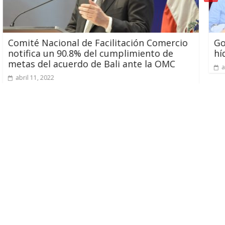
Facilitación Comercio
Gobierno mantiene acci
el cumplimiento de
hídrica en Dajabón
de Bali ante la OMC
abril 3, 2024