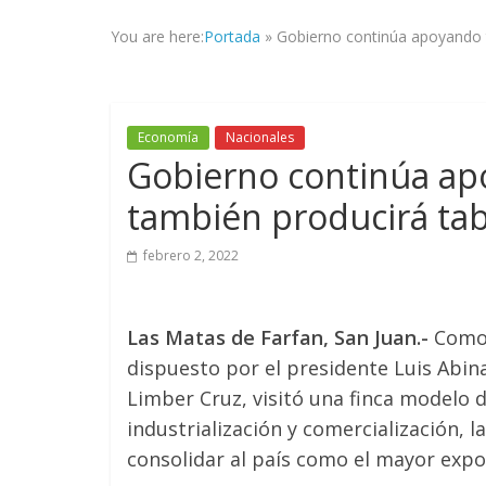
la
You are here:
Portada
»
Gobierno continúa apoyando t
veracidad
de
los
hechos,
Economía
Nacionales
con
Gobierno continúa ap
el
propósito
también producirá ta
de
mantener
febrero 2, 2022
informad@
a
tod@s
Las Matas de Farfan, San Juan.-
Como 
nuestr@s
dispuesto por el presidente Luis Abina
lectores.
Limber Cruz, visitó una finca modelo 
industrialización y comercialización, 
consolidar al país como el mayor expo