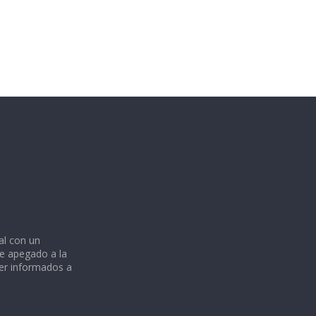
al con un
e apegado a la
ner informados a