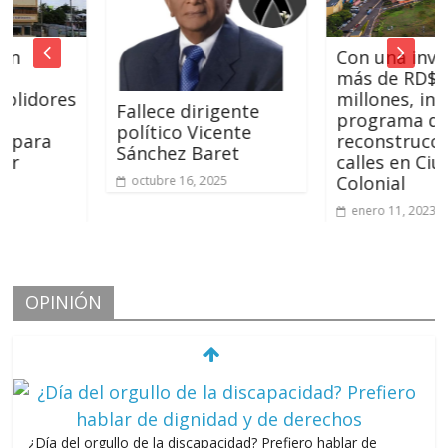
Con una inversión
más de RD$ 109
ores
millones, inician
Fallece dirigente
programa de
político Vicente
a
reconstrucción
Sánchez Baret
calles en Ciudad
Colonial
octubre 16, 2025
enero 11, 2023
OPINIÓN
¿Día del orgullo de la discapacidad? Prefiero hablar de