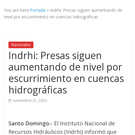
informad@
You are here:
Portada
»
Indrhi: Presas siguen aumentando de
a
nivel por escurrimiento en cuencas hidrográficas
tod@s
nuestr@s
lectores.
Nacionales
Indrhi: Presas siguen
aumentando de nivel por
escurrimiento en cuencas
hidrográficas
noviembre 21, 2023
Santo Domingo.-
El Instituto Nacional de
Recursos Hidráulicos (Indrhi) informó que