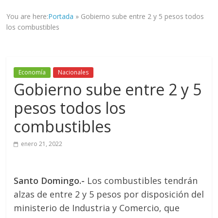
informad@
You are here:
Portada
»
Gobierno sube entre 2 y 5 pesos todos
a
los combustibles
tod@s
nuestr@s
lectores.
Economía
Nacionales
Gobierno sube entre 2 y 5
pesos todos los
combustibles
enero 21, 2022
Santo Domingo.-
Los combustibles tendrán
alzas de entre 2 y 5 pesos por disposición del
ministerio de Industria y Comercio, que