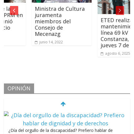
Ministra de Cultura
M en
juramenta
ETED realizará
ó
miembros del
mantenimiento en
Consejo de
línea 69 kV La Ve
Mecenazg
Constanza, este
junio 14, 2022
jueves 7 de agost
agosto 6, 2025
OPINIÓN
¿Día del orgullo de la discapacidad? Prefiero hablar de