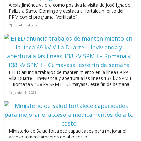
Alexis Jiménez valora como positiva la visita de José Ignacio
junio 14, 2026
Paliza a Santo Domingo y destaca el fortalecimiento del
PRM con el programa “Verifícate”
octubre 4, 2025
Leonel Fernández y la última oportunidad de los políticos de
carrera
agosto 3, 2026
ETED anuncia trabajos de mantenimiento en la línea 69 kV
Villa Duarte – Invivienda y apertura a las líneas 138 kV SPM I
– Romana y 138 kV SPM I – Cumayasa, este fin de semana
junio 13, 2025
Ministerio de Salud fortalece capacidades para mejorar el
acceso a medicamentos de alto costo