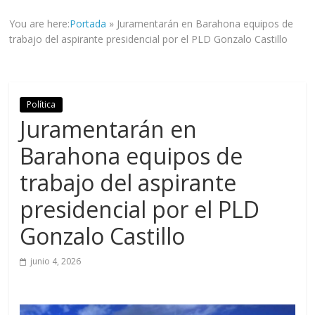
informad@
You are here:
Portada
»
Juramentarán en Barahona equipos de
a
trabajo del aspirante presidencial por el PLD Gonzalo Castillo
tod@s
nuestr@s
lectores.
Política
Juramentarán en
Barahona equipos de
trabajo del aspirante
presidencial por el PLD
Gonzalo Castillo
junio 4, 2026