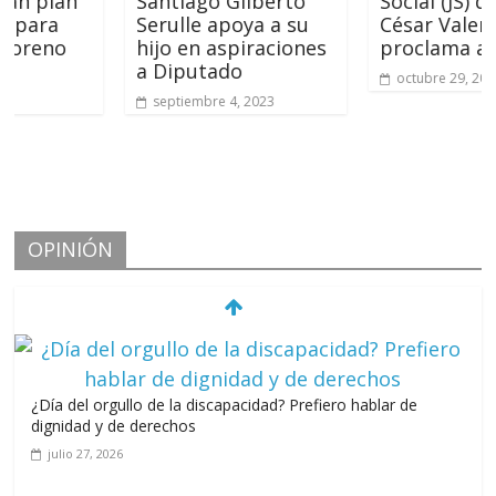
an
Santiago Gilberto
Social (JS) de Julio
a
Serulle apoya a su
César Valentín
o
hijo en aspiraciones
proclama a Abina
a Diputado
octubre 29, 2023
septiembre 4, 2023
OPINIÓN
¿Día del orgullo de la discapacidad? Prefiero hablar de
dignidad y de derechos
julio 27, 2026