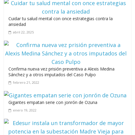
Llevar los Juegos XXV Juegos Centroamericanos y del Caribe
Cuidar tu salud mental con once estrategias contra la
a las plazas y parques del país
ansiedad
junio 15, 2026
abril 22, 2025
A 67 años de la gesta de Constanza,
Maimón y Estero Hondo
junio 14, 2026
Confirma nueva vez prisión preventiva a Alexis Medina
Sánchez y a otros imputados del Caso Pulpo
febrero 21, 2022
Leonel Fernández y la última oportunidad de los políticos de
carrera
Gigantes empatan serie con jonrón de Ozuna
agosto 3, 2026
enero 19, 2022