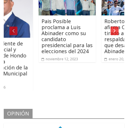
Pais Posible
Roberto Ángel
proclama a Luis
afirma Ocoa se
Abinader como su
tirado a las cal
candidato
respaldar el c
e de
presidencial para las
que desarrolla 
 y
elecciones del 2024
Abinader y el 
Hondo
noviembre 12, 2023
enero 20, 2024
 de la
icipal
OPINIÓN