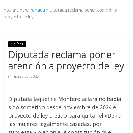
informad@
You are here:
Portada
»
Diputada reclama poner atención a
a
proyecto de ley
tod@s
nuestr@s
lectores.
Política
Diputada reclama poner
atención a proyecto de ley
marzo 27, 2025
Diputada Jaqueline Montero aclara no había
sido sometido desde noviembre de 2024 el
proyecto de ley creado para quitar el «De» a
las mujeres legalmente casadas, por
supuesta violacion a la constitución que