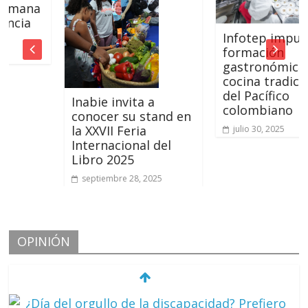
na
a
Infotep impulsa
formación
gastronómica con
cocina tradicional
del Pacífico
Inabie invita a
colombiano
conocer su stand en
la XXVII Feria
julio 30, 2025
Internacional del
Libro 2025
septiembre 28, 2025
OPINIÓN