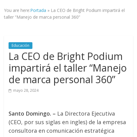
informad@
You are here:
Portada
»
La CEO de Bright Podium impartirá el
a
taller “Manejo de marca personal 360”
tod@s
nuestr@s
lectores.
Educación
La CEO de Bright Podium
impartirá el taller “Manejo
de marca personal 360”
mayo 28, 2024
Santo Domingo. –
La Directora Ejecutiva
(CEO, por sus siglas en ingles) de la empresa
consultora en comunicación estratégica