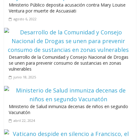
Ministerio Público deposita acusación contra Mary Louise
A 67 años de la gesta de Constanza,
Ventura por muerte de Ascuasiati
Maimón y Estero Hondo
agosto 6, 2022
junio 14, 2026
Desarrollo de la Comunidad y Consejo Nacional de Drogas
Leonel Fernández y la última oportunidad de los políticos de
se unen para prevenir consumo de sustancias en zonas
carrera
vulnerables
agosto 3, 2026
junio 18, 2025
Ministerio de Salud inmuniza decenas de niños en segundo
Vacunatón
abril 22, 2024