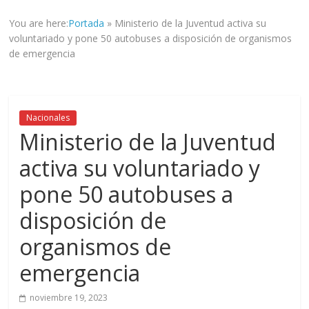
informad@
You are here:
Portada
»
Ministerio de la Juventud activa su
a
voluntariado y pone 50 autobuses a disposición de organismos
tod@s
de emergencia
nuestr@s
lectores.
Nacionales
Ministerio de la Juventud
activa su voluntariado y
pone 50 autobuses a
disposición de
organismos de
emergencia
noviembre 19, 2023