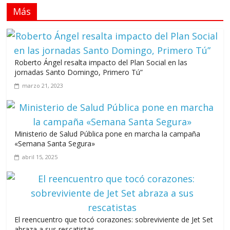
Más
Llevar los Juegos XXV Juegos Centroamericanos
y del Caribe a las plazas y parques del país
junio 15, 2026
Roberto Ángel resalta impacto del Plan Social en las
A 67 años de la gesta de Constanza,
jornadas Santo Domingo, Primero Tú”
Maimón y Estero Hondo
marzo 21, 2023
junio 14, 2026
Ministerio de Salud Pública pone en marcha la campaña
«Semana Santa Segura»
Leonel Fernández y la última oportunidad de los políticos de
abril 15, 2025
carrera
agosto 3, 2026
El reencuentro que tocó corazones: sobreviviente de Jet Set
abraza a sus rescatistas