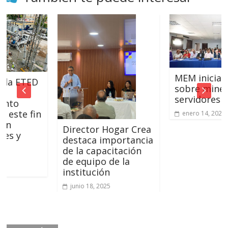
MEM inicia curso
ETED
sobre minería pa
servidores públic
 fin
enero 14, 2024
Director Hogar Crea
destaca importancia
de la capacitación
de equipo de la
institución
junio 18, 2025