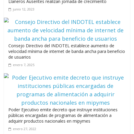
Llaneros Ausentes realizan jornada de crecimiento
A 67 años de la gesta de Constanza,
junio 12, 2023
Maimón y Estero Hondo
junio 14, 2026
Leonel Fernández y la última oportunidad
de los políticos de carrera
Consejo Directivo del INDOTEL establece aumento de
agosto 3, 2026
velocidad mínima de internet de banda ancha para beneficio
de usuarios
enero 7, 2025
Poder Ejecutivo emite decreto que instruye instituciones
públicas encargadas de programas de alimentación a
adquirir productos nacionales en mipymes
enero 27, 2022