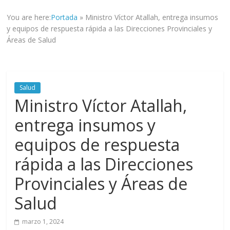
informad@
You are here:
Portada
»
Ministro Víctor Atallah, entrega insumos
a
y equipos de respuesta rápida a las Direcciones Provinciales y
tod@s
Áreas de Salud
nuestr@s
lectores.
Salud
Ministro Víctor Atallah,
entrega insumos y
equipos de respuesta
rápida a las Direcciones
Provinciales y Áreas de
Salud
marzo 1, 2024