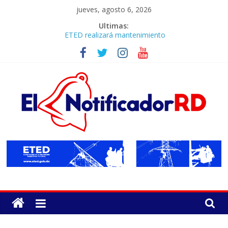
Skip
jueves, agosto 6, 2026
to
Ultimas:
ETED realizará mantenimiento
content
correctivo en línea de transmisión
de la región Sur
Abogado advierte nuevo Código
Penal obligará al Gobierno a
construir más cárceles
ETED realizará apertura de la línea
69 kV Navarrete–Cruce de
Esperanza para facilitar avance de
la Circunvalación del Norte
ElNotificadorRD.Co
Código Penal entró en vigencia,
pero aplaza la responsabilidad penal
de las empresas
Periodico
Leonel Fernández y la última
digital
oportunidad de los políticos de
diseñado
carrera
para
llevar