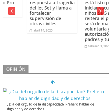
ro-
respuesta a tragedia
está listo para
del Jet Set y llama a
iniciar vacunació
fortalecer
niños de 5 a 11 añ
supervisión de
reitera el proces
obras civiles
será de manera
voluntaria y con l
abril 14, 2025
autorización de
padres y tutores
febrero 3, 2022
OPINIÓN
¿Día del orgullo de la discapacidad? Prefiero hablar de
dignidad y de derechos