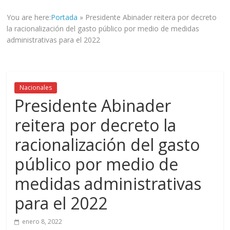
informad@
You are here:
Portada
»
Presidente Abinader reitera por decreto
a
la racionalización del gasto público por medio de medidas
tod@s
administrativas para el 2022
nuestr@s
lectores.
Nacionales
Presidente Abinader
reitera por decreto la
racionalización del gasto
público por medio de
medidas administrativas
para el 2022
enero 8, 2022