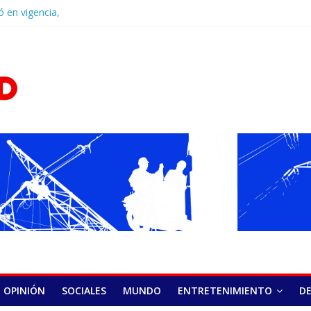
ó en vigencia,
ponsabilidad penal
D.Com
y la última
 políticos de
Castillo fortalece
 encuentro en
a recepción de su
onado por el
cación
poder de los
l camino para una
 de venta de
OPINIÓN
SOCIALES
MUNDO
ENTRETENIMIENTO
D