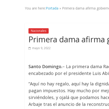
la
You are here:
Portada
»
Primera dama afirma gobiern
veracidad
de
los
hechos,
Nacionales
con
Primera dama afirma 
el
propósito
mayo 9, 2022
de
mantener
informad@
Santo Domingo.
– La primera dama Raq
a
tod@s
encabezado por el presidente Luis Abi
nuestr@s
“Aquí no hay regalo, aquí hay la dign
lectores.
pagan impuestos. Hay mucho por mejo
sirviéndoles, y ojalá que podamos hace
Arbaje tras el anuncio de la reconstru