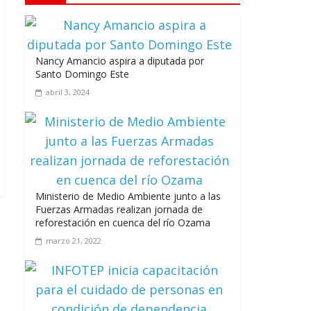
Los casarolazos no tienen colores
patidarios
julio 12, 2026
Nancy Amancio aspira a diputada por
Santo Domingo Este
abril 3, 2024
Llevar los Juegos XXV Juegos
Centroamericanos y del Caribe a las plazas
y parques del país
junio 15, 2026
Ministerio de Medio Ambiente junto a las
Fuerzas Armadas realizan jornada de
reforestación en cuenca del río Ozama
marzo 21, 2022
A 67 años de la gesta de Constanza,
Maimón y Estero Hondo
junio 14, 2026