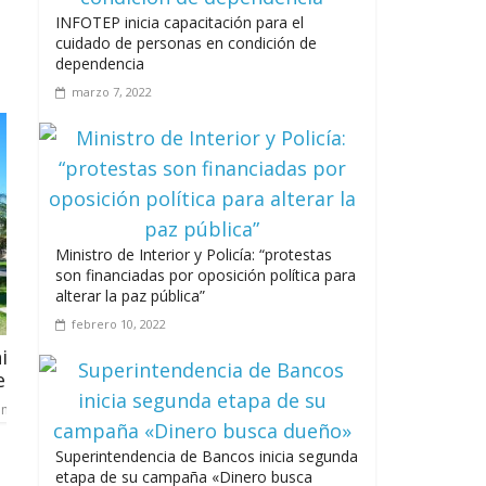
INFOTEP inicia capacitación para el
Leonel Fernández y la
cuidado de personas en condición de
última oportunidad de
dependencia
los políticos de carrera
marzo 7, 2022
agosto 3, 2026
DGCP busca simplificar trámi
proveedor del Estado
julio 6, 2023
Ministro de Interior y Policía: “protestas
son financiadas por oposición política para
alterar la paz pública”
febrero 10, 2022
dernización de
l exterior
Superintendencia de Bancos inicia segunda
etapa de su campaña «Dinero busca