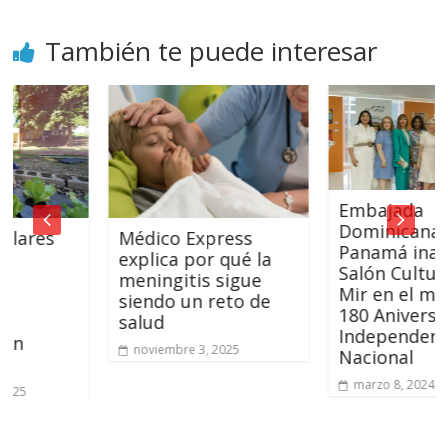
También te puede interesar
Embajada
Dominicana en
Médico Express
es
Panamá inaugura
explica por qué la
Salón Cultural Pe
meningitis sigue
Mir en el marco d
siendo un reto de
180 Aniversario de
salud
Independencia
noviembre 3, 2025
Nacional
marzo 8, 2024