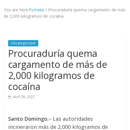
informad@
You are here:
Portada
»
Procuraduría quema cargamento de más
a
de 2,000 kilogramos de cocaína
tod@s
nuestr@s
lectores.
Uncategorized
Procuraduría quema
cargamento de más de
2,000 kilogramos de
cocaína
abril 28, 2022
Santo Domingo.
– Las autoridades
incineraron más de 2,000 kilogramos de