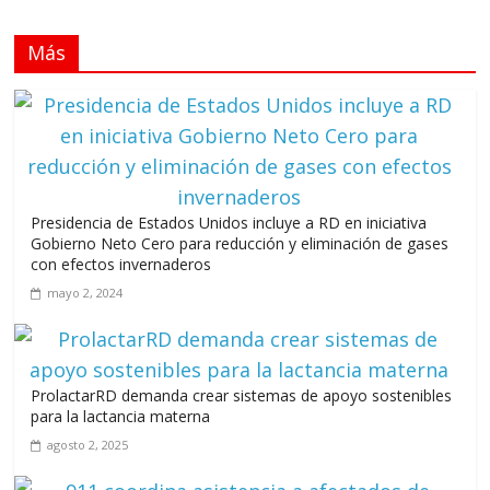
julio 12, 2026
Más
Llevar los Juegos XXV Juegos Centroamericanos
y del Caribe a las plazas y parques del país
junio 15, 2026
A 67 años de la gesta de Constanza,
Maimón y Estero Hondo
Presidencia de Estados Unidos incluye a RD en iniciativa
junio 14, 2026
Gobierno Neto Cero para reducción y eliminación de gases
con efectos invernaderos
mayo 2, 2024
Leonel Fernández y la última oportunidad de los políticos de
carrera
ProlactarRD demanda crear sistemas de apoyo sostenibles
agosto 3, 2026
para la lactancia materna
agosto 2, 2025