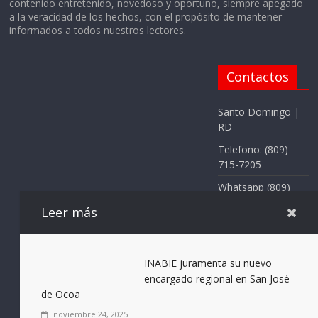
contenido entretenido, novedoso y oportuno, siempre apegado
a la veracidad de los hechos, con el propósito de mantener
informados a todos nuestros lectores.
Contactos
Santo Domingo |
RD
Telefono: (809)
715-7205
Whatsapp (809)
715-7205
Leer más
Email:
elnotificadorrd@g
mail.com
INABIE juramenta su nuevo
encargado regional en San José
de Ocoa
noviembre 24, 2025