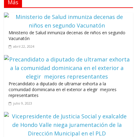
Más
Llevar los Juegos XXV Juegos Centroamericanos y del Caribe
a las plazas y parques del país
junio 15, 2026
Ministerio de Salud inmuniza decenas de niños en segundo
Vacunatón
abril 22, 2024
A 67 años de la gesta de Constanza, Maimón y Estero
Hondo
junio 14, 2026
Precandidato a diputado de ultramar exhorta a la
comunidad dominicana en el exterior a elegir mejores
Leonel Fernández y la última oportunidad de los políticos de
representantes
carrera
julio 9, 2023
agosto 3, 2026