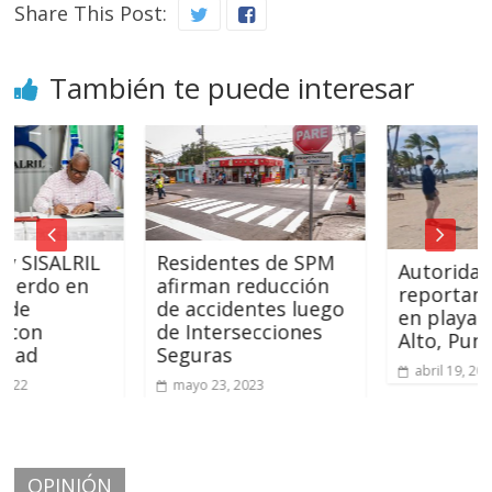
Share This Post:
También te puede interesar
ALRIL
Residentes de SPM
Autoridades
o en
afirman reducción
reportan marea
de accidentes luego
en playa de Uv
de Intersecciones
Alto, Punta Ca
Seguras
abril 19, 2025
mayo 23, 2023
OPINIÓN