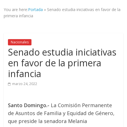
informad@
You are here:
Portada
»
Senado estudia iniciativas en favor de la
a
primera infancia
tod@s
nuestr@s
lectores.
Nacionales
Senado estudia iniciativas
en favor de la primera
infancia
marzo 24, 2022
Santo Domingo.-
La Comisión Permanente
de Asuntos de Familia y Equidad de Género,
que preside la senadora Melania