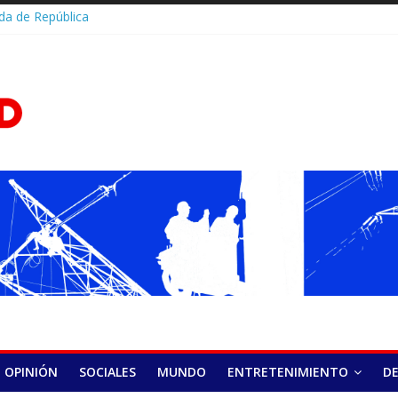
da de República
culan esfuerzos
do del Sistema de
D.Com
ctrica Nacional y
 de capacidades
nicana queda entre
ares en la
ional de Salud
ada en Panamá
Festival abre su 15.ª
undo éxito en el
acelera o se salta
ca cuándo puede
arritmia
alud y HOMS firman
rtalecer la
gnóstico y
as hepatitis virales
OPINIÓN
SOCIALES
MUNDO
ENTRETENIMIENTO
D