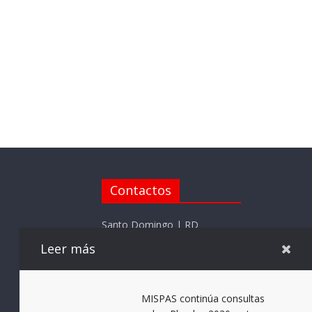
Contactos
Santo Domingo | RD
Leer más
Telefono: (809) 715-7205
Whatsapp (809) 715-7205
Email:
MISPAS continúa consultas
elnotificadorrd@gmail.com