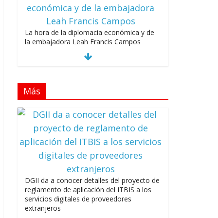
La hora de la diplomacia económica y de
la embajadora Leah Francis Campos
julio 27, 2026
Más
Los casarolazos no tienen colores
patidarios
julio 12, 2026
DGII da a conocer detalles del proyecto de
Llevar los Juegos XXV Juegos
reglamento de aplicación del ITBIS a los
Centroamericanos y del Caribe a las plazas
servicios digitales de proveedores
y parques del país
extranjeros