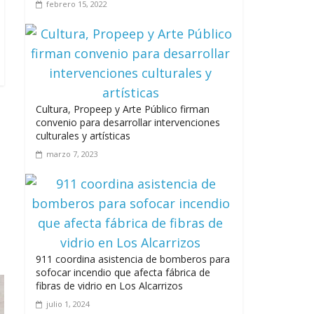
junio 15, 2026
febrero 15, 2022
A 67 años de la gesta de Constanza,
Maimón y Estero Hondo
Cultura, Propeep y Arte Público firman
convenio para desarrollar intervenciones
junio 14, 2026
culturales y artísticas
marzo 7, 2023
Leonel Fernández y la última oportunidad
de los políticos de carrera
agosto 3, 2026
911 coordina asistencia de bomberos para
sofocar incendio que afecta fábrica de
fibras de vidrio en Los Alcarrizos
julio 1, 2024