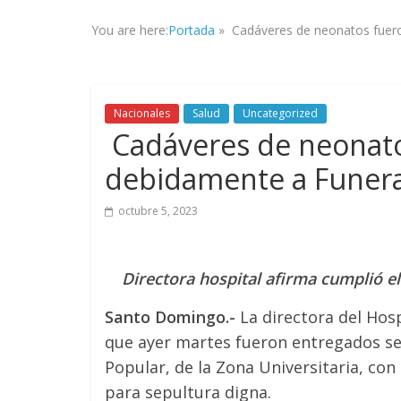
la
You are here:
Portada
»
Cadáveres de neonatos fuero
veracidad
de
los
hechos,
Nacionales
Salud
Uncategorized
con
Cadáveres de neonato
el
propósito
debidamente a Funera
de
mantener
octubre 5, 2023
informad@
a
tod@s
Directora hospital afirma cumplió e
nuestr@s
lectores.
Santo Domingo.-
La directora del Hosp
que ayer martes fueron entregados sei
Popular, de la Zona Universitaria, con
para sepultura digna.