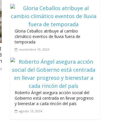
Gloria Ceballos atribuye al cambio
climático eventos de lluvia fuera de
temporada
Armada y la Fuerza
SNS deja en funcionamiento
noviembre 19, 2023
ersonas a la deriva
Pediátrica, Neonatal y de Adu
nuevo Hospital de Boca Chic
septiembre 20, 2024
Roberto Ángel asegura acción social del
Gobierno está centrada en llevar progreso
y bienestar a cada rincón del país
agosto 13, 2024