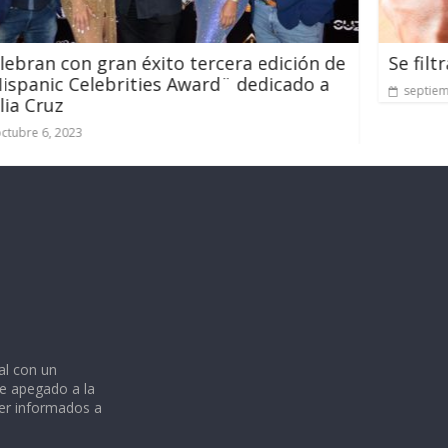
ercera edición de
Se filtra la nueva consola de L
ard¨ dedicado a
septiembre 5, 2022
al con un
e apegado a la
ner informados a