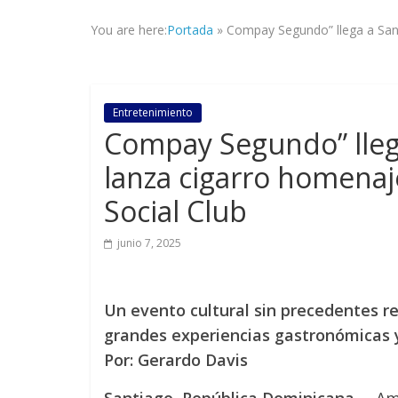
la
You are here:
Portada
»
Compay Segundo” llega a Sant
veracidad
de
los
hechos,
Entretenimiento
con
Compay Segundo” lleg
el
propósito
lanza cigarro homenaje
de
Social Club
mantener
informad@
a
junio 7, 2025
tod@s
nuestr@s
lectores.
Un evento cultural sin precedentes re
grandes experiencias gastronómicas y
Por: Gerardo Davis