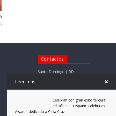
ogitech
Notificándote 5 datos curiosos
mayo 25, 2023
Contactos
Santo Domingo | RD
Telefono: (809) 715-7205
Leer más
Whatsapp (809) 715-7205
Email:
Celebran con gran éxito tercera
elnotificadorrd@gmail.com
edición de ¨Hispanic Celebrities
Award¨ dedicado a Celia Cruz