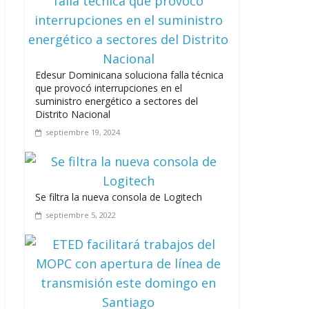
junio 15, 2026
Edesur Dominicana soluciona falla técnica
que provocó interrupciones en el
A 67 años de la gesta de Constanza,
suministro energético a sectores del
Maimón y Estero Hondo
Distrito Nacional
junio 14, 2026
septiembre 19, 2024
Se filtra la nueva consola de Logitech
Leonel Fernández y la última oportunidad
septiembre 5, 2022
de los políticos de carrera
agosto 3, 2026