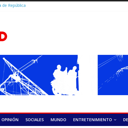
 de República
ulan esfuerzos
o del Sistema de
D.Com
rica Nacional y
de capacidades
cana queda entre
res en la
nal de Salud
a en Panamá
stival abre su 15.ª
do éxito en el
elera o se salta
a cuándo puede
rritmia
lud y HOMS firman
alecer la
óstico y
 hepatitis virales
OPINIÓN
SOCIALES
MUNDO
ENTRETENIMIENTO
D