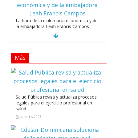
La hora de la diplomacia económica y de
la embajadora Leah Francis Campos
julio 27, 2026
Más
Los casarolazos no tienen colores
patidarios
julio 12, 2026
Salud Pública revisa y actualiza procesos
legales para el ejercicio profesional en
salud
julio 11, 2023
Llevar los Juegos XXV Juegos
Centroamericanos y del Caribe a las plazas
y parques del país