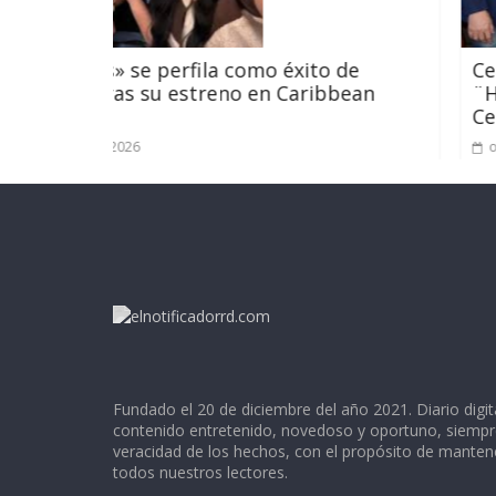
 como éxito de
Celebran con gran éxito t
eno en Caribbean
¨Hispanic Celebrities Aw
Celia Cruz
octubre 6, 2023
Fundado el 20 de diciembre del año 2021. Diario digit
contenido entretenido, novedoso y oportuno, siempr
veracidad de los hechos, con el propósito de mante
todos nuestros lectores.