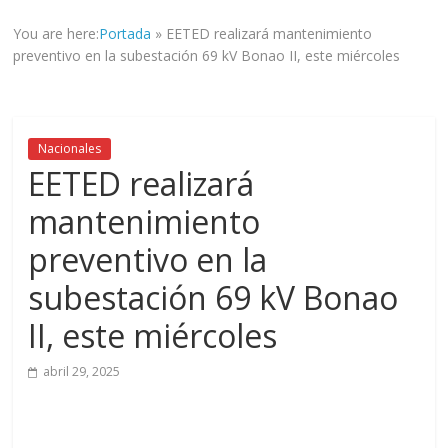
informad@
You are here:
Portada
»
EETED realizará mantenimiento
a
preventivo en la subestación 69 kV Bonao II, este miércoles
tod@s
nuestr@s
lectores.
Nacionales
EETED realizará
mantenimiento
preventivo en la
subestación 69 kV Bonao
II, este miércoles
abril 29, 2025