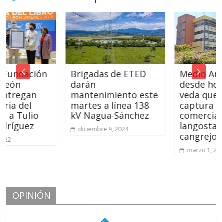
ación
Brigadas de ETED
Medio Ambiente
darán
desde hoy inici
gan
mantenimiento este
veda que prohí
el
martes a línea 138
captura y
ulio
kV Nagua-Sánchez
comercializació
ez
langostas y
diciembre 9, 2024
cangrejos
marzo 1, 2022
OPINIÓN