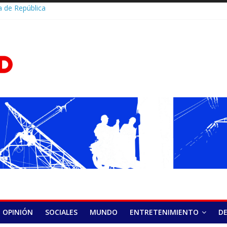
 de República
ulan esfuerzos
o del Sistema de
D.Com
rica Nacional y
de capacidades
cana queda entre
res en la
nal de Salud
a en Panamá
stival abre su 15.ª
do éxito en el
elera o se salta
a cuándo puede
rritmia
lud y HOMS firman
alecer la
óstico y
 hepatitis virales
OPINIÓN
SOCIALES
MUNDO
ENTRETENIMIENTO
D