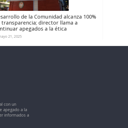
 alcanza 100%
lama a
ca
al con un
e apegado a la
ner informados a