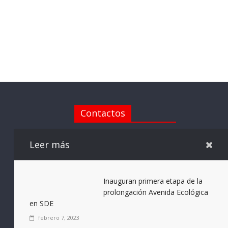
Contactos
Santo Domingo | RD
Leer más
Telefono: (809) 715-7205
Whatsapp (809) 715-7205
Inauguran primera etapa de la
Email:
prolongación Avenida Ecológica
elnotificadorrd@gmail.com
en SDE
febrero 7, 2023