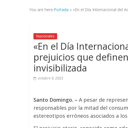
la
You are here:
Portada
»
«En el Día Internacional del A
veracidad
de
los
hechos,
Nacionales
con
«En el Día Internacion
el
propósito
prejuicios que definen
de
invisibilizada
mantener
informad@
a
octubre 9, 2023
tod@s
nuestr@s
lectores.
Santo Domingo. –
A pesar de represen
responsables por la mitad del consumo
estereotipos erróneos asociados a los