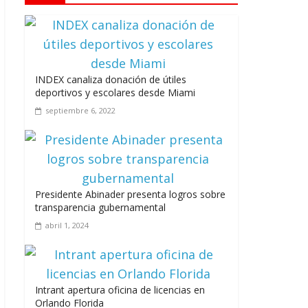
Los casarolazos no tienen colores
patidarios
julio 12, 2026
INDEX canaliza donación de útiles
deportivos y escolares desde Miami
septiembre 6, 2022
Llevar los Juegos XXV Juegos
Centroamericanos y del Caribe a las plazas
y parques del país
junio 15, 2026
Presidente Abinader presenta logros sobre
transparencia gubernamental
abril 1, 2024
A 67 años de la gesta de Constanza,
Maimón y Estero Hondo
Intrant apertura oficina de licencias en
junio 14, 2026
Orlando Florida