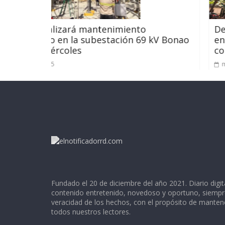
nimiento
Desarrollo de la Comunidad
ación 69 kV Bonao
en transparencia; director l
continuar apegados a la éti
mayo 21, 2025
Fundado el 20 de diciembre del año 2021. Diario digit
contenido entretenido, novedoso y oportuno, siempr
veracidad de los hechos, con el propósito de mante
todos nuestros lectores.