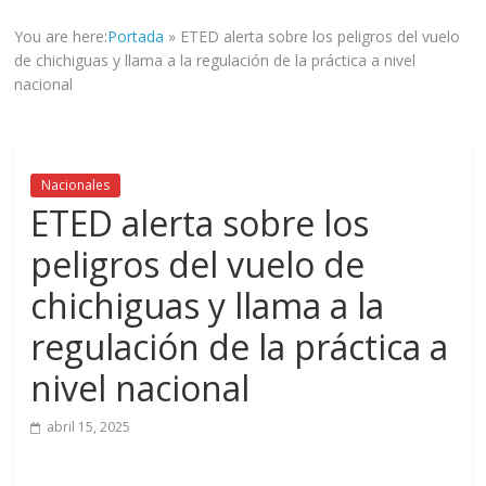
informad@
You are here:
Portada
»
ETED alerta sobre los peligros del vuelo
a
de chichiguas y llama a la regulación de la práctica a nivel
tod@s
nacional
nuestr@s
lectores.
Nacionales
ETED alerta sobre los
peligros del vuelo de
chichiguas y llama a la
regulación de la práctica a
nivel nacional
abril 15, 2025