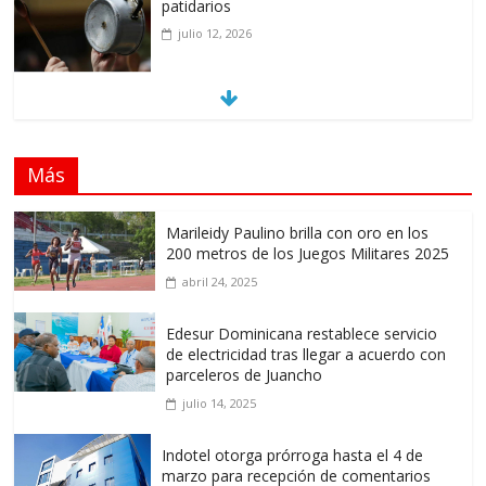
patidarios
julio 12, 2026
Llevar los Juegos XXV Juegos Centroamericanos
y del Caribe a las plazas y parques del país
junio 15, 2026
Más
A 67 años de la gesta de Constanza,
Maimón y Estero Hondo
Marileidy Paulino brilla con oro en los
junio 14, 2026
200 metros de los Juegos Militares 2025
abril 24, 2025
Leonel Fernández y la última oportunidad
de los políticos de carrera
Edesur Dominicana restablece servicio
de electricidad tras llegar a acuerdo con
agosto 3, 2026
parceleros de Juancho
julio 14, 2025
Indotel otorga prórroga hasta el 4 de
marzo para recepción de comentarios