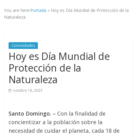
informad@
You are here:
Portada
»
Hoy es Día Mundial de Protección de la
a
Naturaleza
tod@s
nuestr@s
lectores.
Curiosidades
Hoy es Día Mundial de
Protección de la
Naturaleza
octubre 18, 2023
Santo Domingo. –
Con la finalidad de
concientizar a la población sobre la
necesidad de cuidar el planeta, cada 18 de