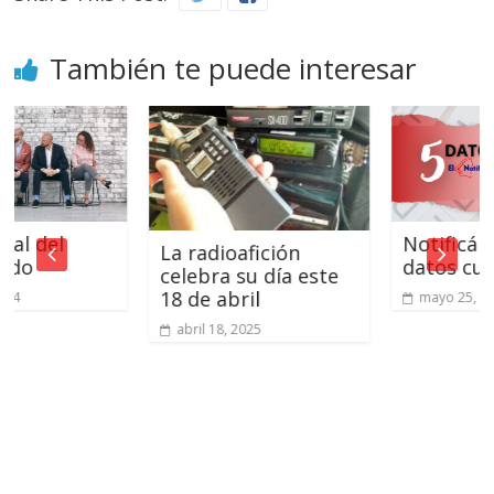
También te puede interesar
l
Notificándote 
La radioafición
datos curiosos
celebra su día este
18 de abril
mayo 25, 2023
abril 18, 2025