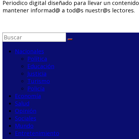
Periodico digital diseñado para llevar un contenid
mantener informad@ a tod@s nuestr@s lectores.
Nacionales
Política
Educación
Justicia
Turismo
Policía
Economía
Salud
Opinión
Sociales
Mundo
Entretenimiento