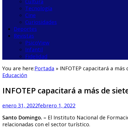
Cultura
Tecnología
Cine
Curiosidades
Deportes
Revistas
PsicoView
Infantil
Fidelidad
You are here:
Portada
»
INFOTEP capacitará a más de
Educación
INFOTEP capacitará a más de siete
enero 31, 2022
febrero 1, 2022
Santo Domingo. –
El Instituto Nacional de Formaci
relacionadas con el sector turístico.