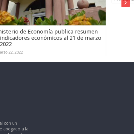
blica resumen
al 21 de marzo
al con un
e apegado a la