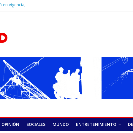
ó en vigencia,
ponsabilidad penal
D.Com
y la última
 políticos de
Castillo fortalece
 encuentro en
a recepción de su
onado por el
cación
poder de los
l camino para una
 de venta de
OPINIÓN
SOCIALES
MUNDO
ENTRETENIMIENTO
D