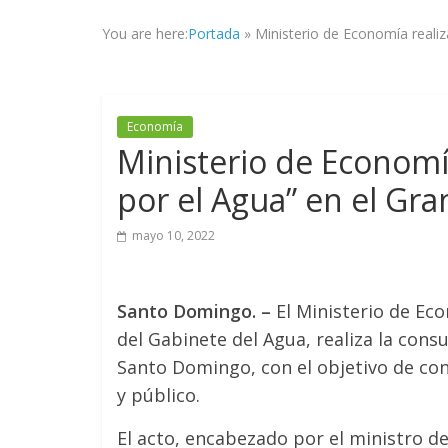
la
You are here:
Portada
»
Ministerio de Economía reali
veracidad
de
los
hechos,
Economía
con
Ministerio de Economía
el
propósito
por el Agua” en el Gr
de
mantener
mayo 10, 2022
informad@
a
tod@s
Santo Domingo. –
E
l Ministerio de Ec
nuestr@s
del Gabinete del Agua, realiza la consu
lectores.
Santo Domingo, con el objetivo de co
y público.
El acto, encabezado por el ministro de