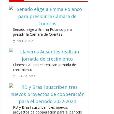
Los casarolazos no tienen colores
patidarios
julio 12, 2026
Senado elige a Emma Polanco para
presidir la Cámara de Cuentas
abril 22, 2025
Llevar los Juegos XXV Juegos
Centroamericanos y del Caribe a las plazas
y parques del país
junio 15, 2026
Llaneros Ausentes realizan jornada de
crecimiento
junio 12, 2023
A 67 años de la gesta de Constanza,
Maimón y Estero Hondo
RD y Brasil suscriben tres nuevos
junio 14, 2026
proyectos de cooperación para el período