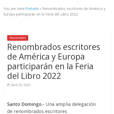
informad@
You are here:
Portada
»
Renombrados escritores de América y
a
Europa participarán en la Feria del Libro 2022
tod@s
nuestr@s
lectores.
Nacionales
Renombrados escritores
de América y Europa
participarán en la Feria
del Libro 2022
abril 20, 2022
Santo Domingo.-
Una amplia delegación
de renombrados escritores