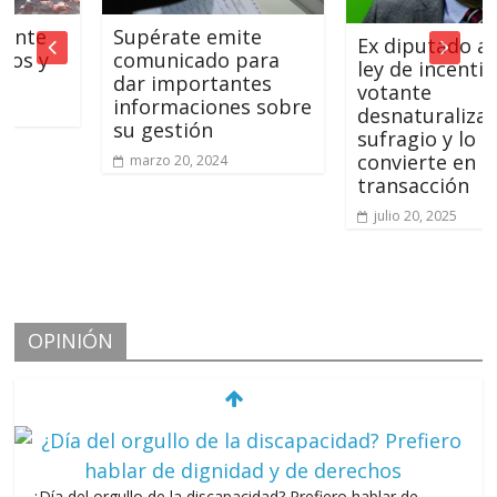
e
Supérate emite
Ex diputado advier
y
comunicado para
ley de incentivos al
dar importantes
votante
informaciones sobre
desnaturaliza el
su gestión
sufragio y lo
convierte en simpl
marzo 20, 2024
transacción
julio 20, 2025
OPINIÓN
¿Día del orgullo de la discapacidad? Prefiero hablar de