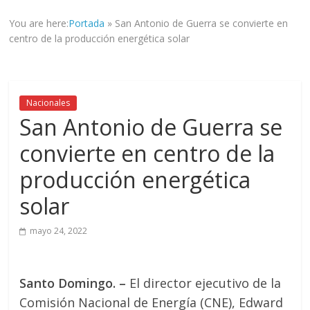
informad@
You are here:
Portada
»
San Antonio de Guerra se convierte en
a
centro de la producción energética solar
tod@s
nuestr@s
lectores.
Nacionales
San Antonio de Guerra se
convierte en centro de la
producción energética
solar
mayo 24, 2022
Santo Domingo. –
El director ejecutivo de la
Comisión Nacional de Energía (CNE), Edward