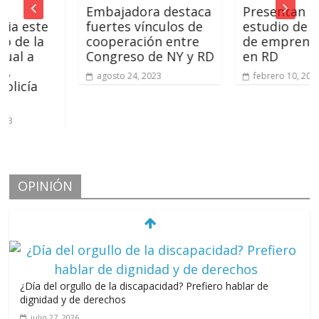
Embajadora destaca
Presentan tercer
ste
fuertes vínculos de
estudio de medic
la
cooperación entre
de emprendimien
a
Congreso de NY y RD
en RD
agosto 24, 2023
febrero 10, 2022
a
OPINIÓN
¿Día del orgullo de la discapacidad? Prefiero hablar de
dignidad y de derechos
julio 27, 2026