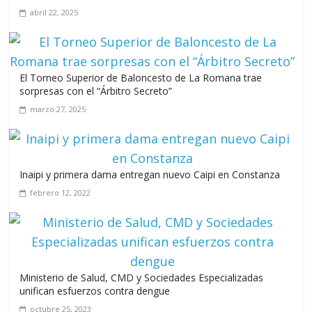
abril 22, 2025
Leonel Fernández y la última oportunidad de los políticos de
El Torneo Superior de Baloncesto de La Romana trae
carrera
sorpresas con el “Árbitro Secreto”
agosto 3, 2026
marzo 27, 2025
Inaipi y primera dama entregan nuevo Caipi en Constanza
febrero 12, 2022
Ministerio de Salud, CMD y Sociedades Especializadas
unifican esfuerzos contra dengue
octubre 25, 2023