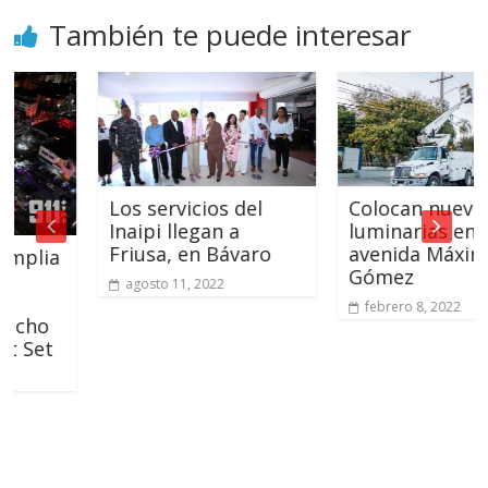
También te puede interesar
Los servicios del
Colocan nuevas
Inaipi llegan a
luminarias en la
Friusa, en Bávaro
avenida Máximo
ia
Gómez
agosto 11, 2022
febrero 8, 2022
o
t