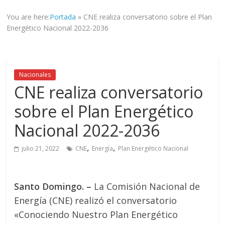
informad@
You are here:
Portada
»
CNE realiza conversatorio sobre el Plan
a
Energético Nacional 2022-2036
tod@s
nuestr@s
lectores.
Nacionales
CNE realiza conversatorio
sobre el Plan Energético
Nacional 2022-2036
,
,
julio 21, 2022
CNE
Energía
Plan Energético Nacional
Santo Domingo. –
La Comisión Nacional de
Energía (CNE) realizó el conversatorio
«Conociendo Nuestro Plan Energético