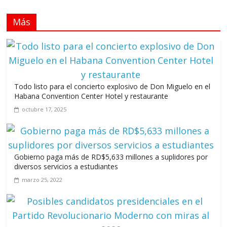
julio 12, 2026
Más
Llevar los Juegos XXV Juegos Centroamericanos
y del Caribe a las plazas y parques del país
junio 15, 2026
A 67 años de la gesta de Constanza,
Todo listo para el concierto explosivo de Don Miguelo en el
Maimón y Estero Hondo
Habana Convention Center Hotel y restaurante
junio 14, 2026
octubre 17, 2025
Gobierno paga más de RD$5,633 millones a suplidores por
Leonel Fernández y la última oportunidad de los políticos de
diversos servicios a estudiantes
carrera
marzo 25, 2022
agosto 3, 2026