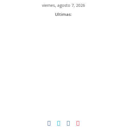
Skip
viernes, agosto 7, 2026
to
Ultimas:
content