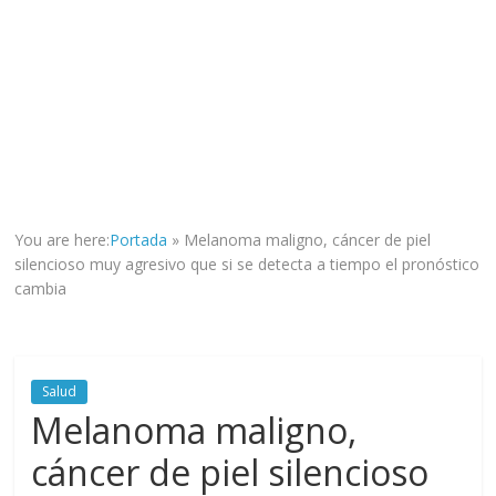
la
veracidad
de
los
hechos,
con
el
propósito
de
You are here:
Portada
»
Melanoma maligno, cáncer de piel
mantener
silencioso muy agresivo que si se detecta a tiempo el pronóstico
informad@
cambia
a
tod@s
nuestr@s
lectores.
Salud
Melanoma maligno,
cáncer de piel silencioso