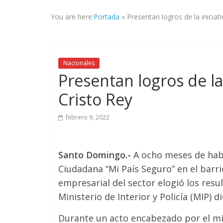
la
You are here:
Portada
»
Presentan logros de la iniciat
veracidad
de
los
hechos,
Nacionales
con
Presentan logros de la 
el
propósito
Cristo Rey
de
mantener
febrero 9, 2022
informad@
a
tod@s
Santo Domingo.-
A ocho meses de habe
nuestr@s
Ciudadana “Mi País Seguro” en el barrio 
lectores.
empresarial del sector elogió los resul
Ministerio de Interior y Policía (MIP) d
Durante un acto encabezado por el min