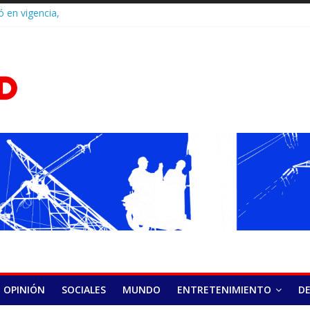
ó en vigencia,
ponsabilidad penal
D.Com
y la última
 políticos de
Castillo fortalece
 encuentro en
a recepción de su
onado por el
cación
poder de los
l camino para una
 de venta de
OPINIÓN
SOCIALES
MUNDO
ENTRETENIMIENTO
D