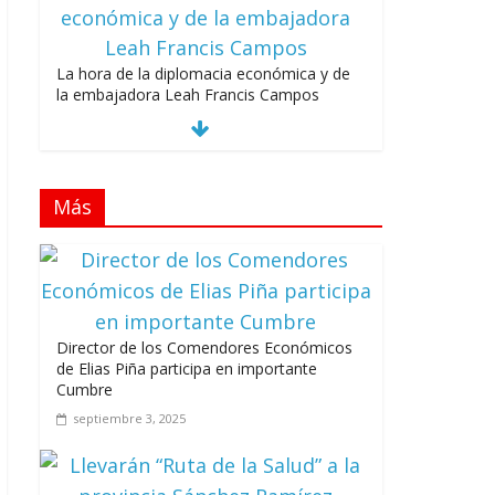
La hora de la diplomacia económica y de
la embajadora Leah Francis Campos
julio 27, 2026
Más
Los casarolazos no tienen colores
patidarios
julio 12, 2026
Director de los Comendores Económicos
de Elias Piña participa en importante
Cumbre
septiembre 3, 2025
Llevar los Juegos XXV Juegos
Centroamericanos y del Caribe a las plazas
y parques del país