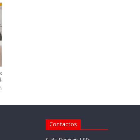
Intrant informa sobre rutas alternas po
iago
evento en el puerto de Santo Domingo
marzo 28, 2023
Contactos
Santo Domingo | RD